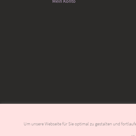
Mein Konto
Um unsere Webseite für Sie optimal zu gestalten und fortlau
LEIDER KÖNNEN MOMENTAN KEINE BESTELLUNG