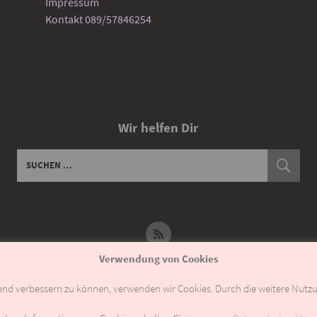
Impressum
Kontakt 089/57846254
Wir helfen Dir
Verwendung von Cookies
fend verbessern zu können, verwenden wir Cookies. Durch die weitere Nut
EN ANGENOMMEN WERDEN. SOLLTEN NOCH BESTELLUNGEN OFFEN SEIN, DA
RÜCKERSTATTUNG ZU ERHALTEN.
AUSBLENDEN