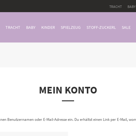
TRACHT
BABY
TRACHT
BABY
KINDER
SPIELZEUG
STOFF-ZUCKERL
SALE
MEIN KONTO
inen Benutzernamen oder E-Mail-Adresse ein. Du erhältst einen Link per E-Mail, womi