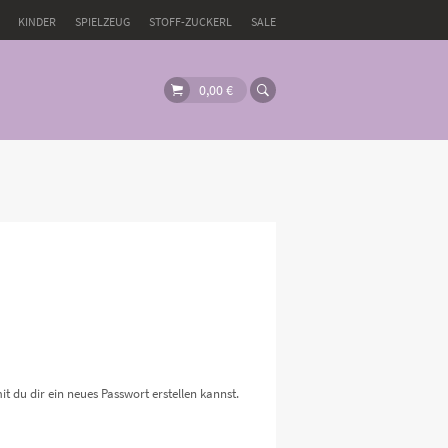
KINDER
SPIELZEUG
STOFF-ZUCKERL
SALE
0,00
€
t du dir ein neues Passwort erstellen kannst.