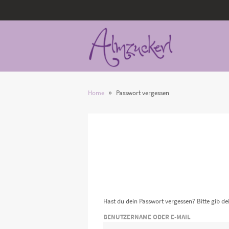
»
Home
Passwort vergessen
Hast du dein Passwort vergessen? Bitte gib de
BENUTZERNAME ODER E-MAIL