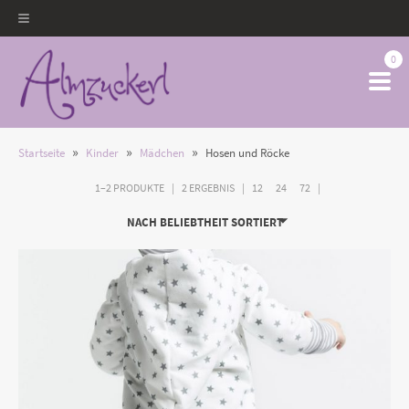
0
»
»
»
Startseite
Kinder
Mädchen
Hosen und Röcke
1–2 PRODUKTE
2 ERGEBNIS
12
24
72
NACH BELIEBTHEIT SORTIERT