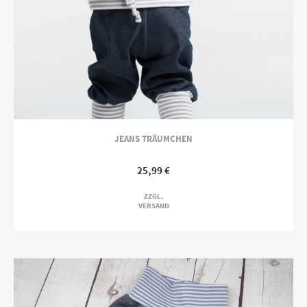
JEANS TRÄUMCHEN
25,99
€
ZZGL.
VERSAND