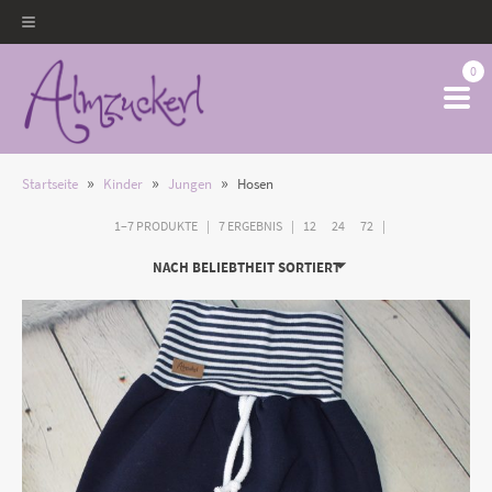
0
»
»
»
Startseite
Kinder
Jungen
Hosen
1–7 PRODUKTE
7 ERGEBNIS
12
24
72
NACH BELIEBTHEIT SORTIERT