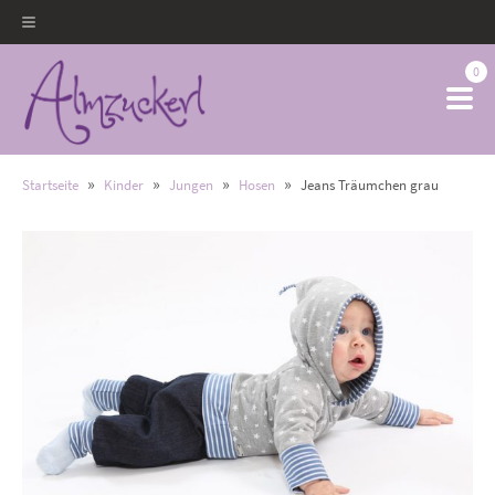
0
»
»
»
»
Startseite
Kinder
Jungen
Hosen
Jeans Träumchen grau