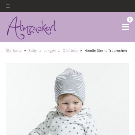
0
»
»
»
»
Startseite
Baby
Jungen
Oberteile
Hoodie Sterne Träumchen