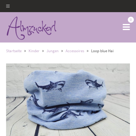
0
»
»
»
»
Startseite
Kinder
Jungen
Accessoires
Loop blue Hai