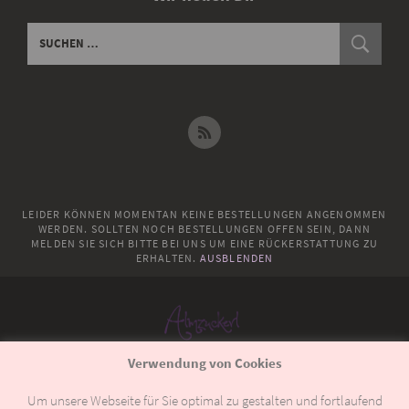
LEIDER KÖNNEN MOMENTAN KEINE BESTELLUNGEN ANGENOMMEN
WERDEN. SOLLTEN NOCH BESTELLUNGEN OFFEN SEIN, DANN
MELDEN SIE SICH BITTE BEI UNS UM EINE RÜCKERSTATTUNG ZU
ERHALTEN.
AUSBLENDEN
Verwendung von Cookies
© 2018
Almzuckerl
Um unsere Webseite für Sie optimal zu gestalten und fortlaufend