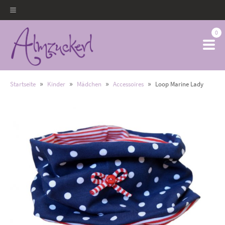
0
»
»
»
»
Startseite
Kinder
Mädchen
Accessoires
Loop Marine Lady