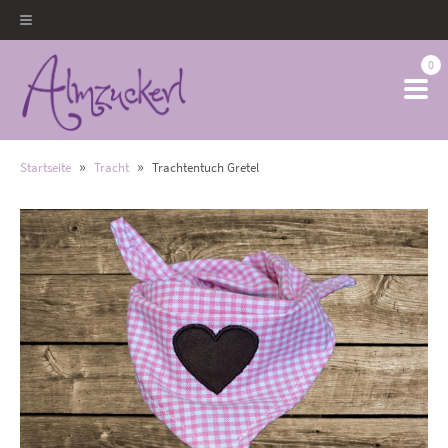
0
»
»
Startseite
Tracht
Trachtentuch Gretel