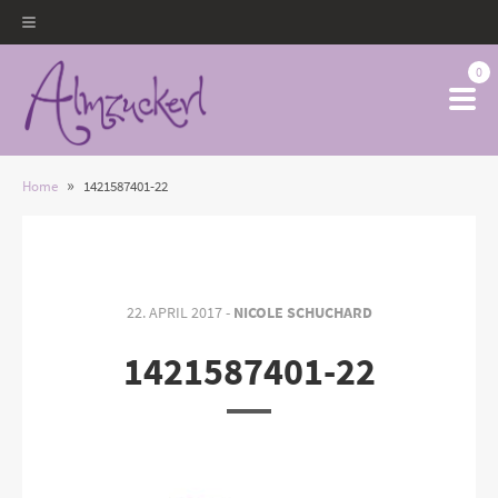
0
»
Home
1421587401-22
22. APRIL 2017 -
NICOLE SCHUCHARD
1421587401-22