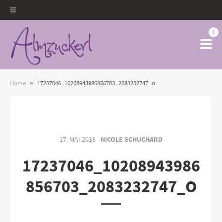
0
»
Home
17237046_10208943986856703_2083232747_o
17. MAI 2018 -
NICOLE SCHUCHARD
17237046_10208943986
856703_2083232747_O