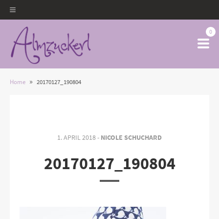
0
»
Home
20170127_190804
1. APRIL 2018 -
NICOLE SCHUCHARD
20170127_190804