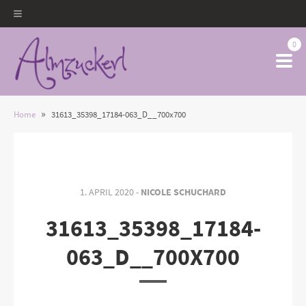
0
»
Home
31613_35398_17184-063_D__700x700
1. APRIL 2020 -
NICOLE SCHUCHARD
31613_35398_17184-
063_D__700X700