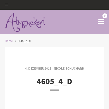
0
»
Home
4605_4_d
4. DEZEMBER 2018 -
NICOLE SCHUCHARD
4605_4_D