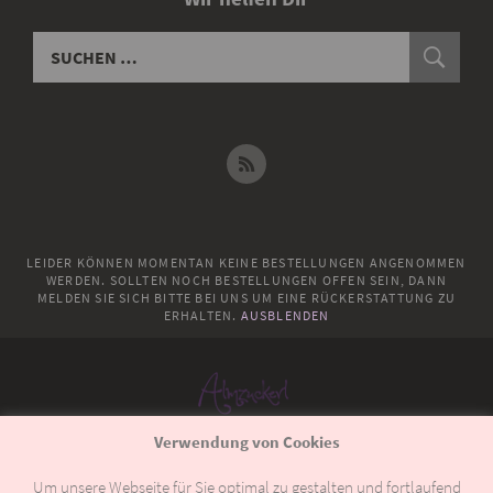
LEIDER KÖNNEN MOMENTAN KEINE BESTELLUNGEN ANGENOMMEN
WERDEN. SOLLTEN NOCH BESTELLUNGEN OFFEN SEIN, DANN
MELDEN SIE SICH BITTE BEI UNS UM EINE RÜCKERSTATTUNG ZU
ERHALTEN.
AUSBLENDEN
Verwendung von Cookies
© 2018
Almzuckerl
Um unsere Webseite für Sie optimal zu gestalten und fortlaufend