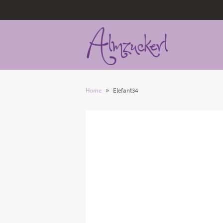
»
Home
Elefant34