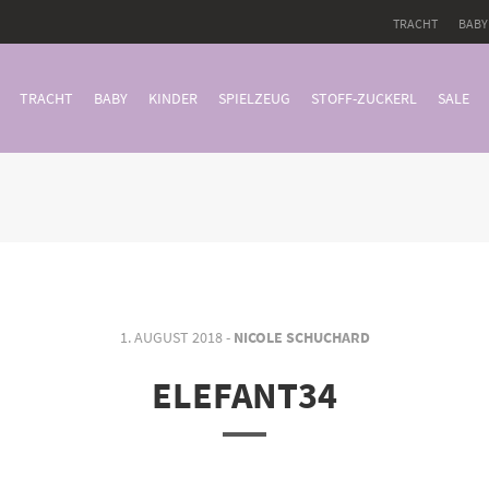
TRACHT
BABY
TRACHT
BABY
KINDER
SPIELZEUG
STOFF-ZUCKERL
SALE
1. AUGUST 2018 -
NICOLE SCHUCHARD
ELEFANT34