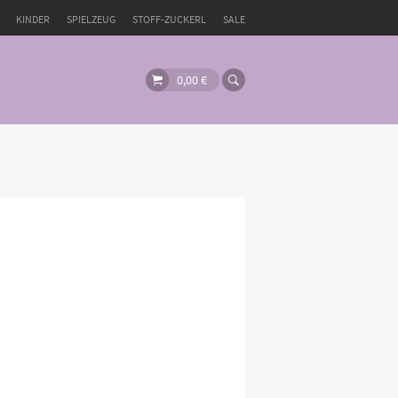
KINDER
SPIELZEUG
STOFF-ZUCKERL
SALE
0,00
€