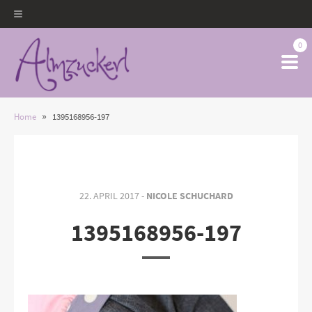
0
»
Home
1395168956-197
22. APRIL 2017 -
NICOLE SCHUCHARD
1395168956-197