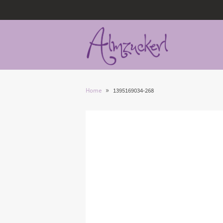
»
Home
1395169034-268