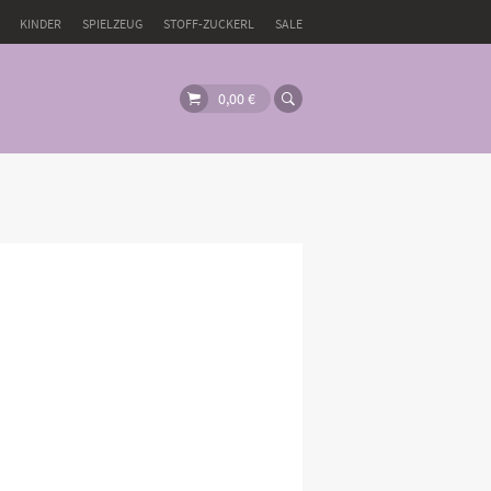
KINDER
SPIELZEUG
STOFF-ZUCKERL
SALE
0,00
€