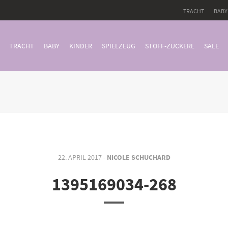
TRACHT
BABY
TRACHT
BABY
KINDER
SPIELZEUG
STOFF-ZUCKERL
SALE
22. APRIL 2017 -
NICOLE SCHUCHARD
1395169034-268