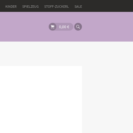
KINDER
SPIELZEUG
STOFF-ZUCKERL
SALE
0,00
€