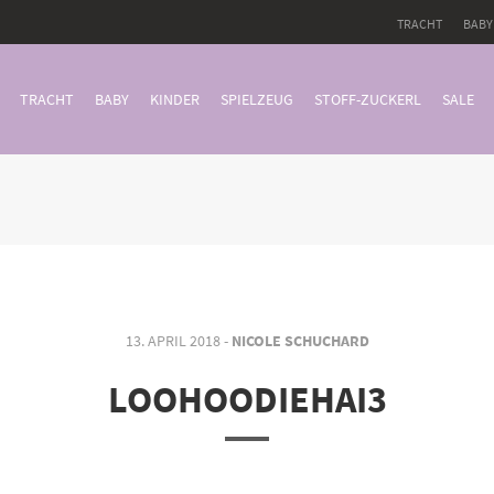
TRACHT
BABY
TRACHT
BABY
KINDER
SPIELZEUG
STOFF-ZUCKERL
SALE
13. APRIL 2018 -
NICOLE SCHUCHARD
LOOHOODIEHAI3