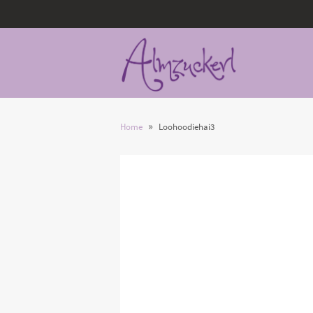
»
Home
Loohoodiehai3