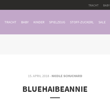
TRACHT
BABY
TRACHT
BABY
KINDER
SPIELZEUG
STOFF-ZUCKERL
SALE
15. APRIL 2018 -
NICOLE SCHUCHARD
BLUEHAIBEANNIE