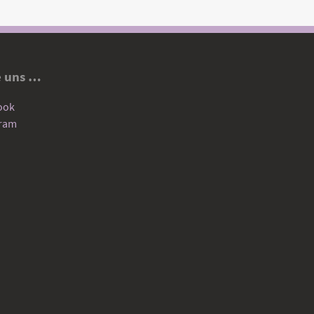
e uns …
ook
gram