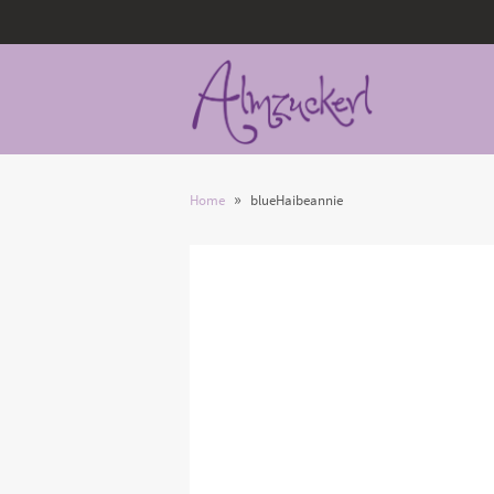
»
Home
blueHaibeannie