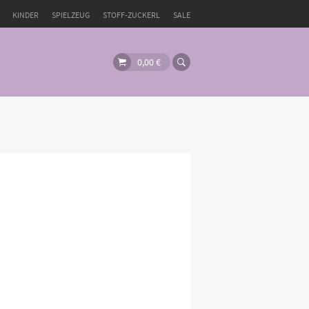
KINDER
SPIELZEUG
STOFF-ZUCKERL
SALE
0,00
€