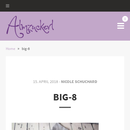
0
»
Home
big-8
15. APRIL 2018 -
NICOLE SCHUCHARD
BIG-8