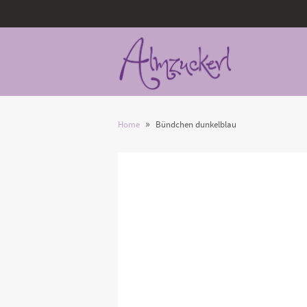
»
Home
Bündchen dunkelblau