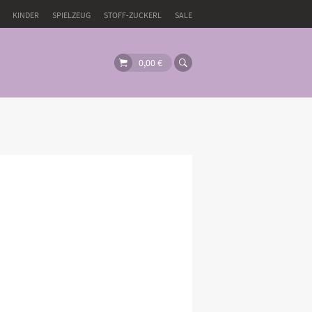
KINDER
SPIELZEUG
STOFF-ZUCKERL
SALE
0,00
€