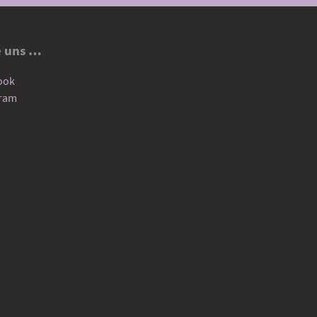
e uns …
ook
gram