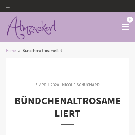
0
»
Home
Bündchenaltrosameliert
5. APRIL 2020 -
NICOLE SCHUCHARD
BÜNDCHENALTROSAME
LIERT