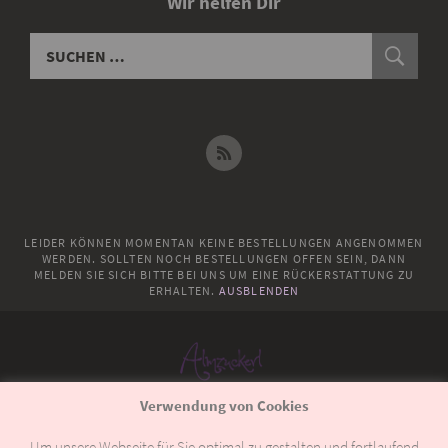
Wir helfen Dir
LEIDER KÖNNEN MOMENTAN KEINE BESTELLUNGEN ANGENOMMEN
WERDEN. SOLLTEN NOCH BESTELLUNGEN OFFEN SEIN, DANN
MELDEN SIE SICH BITTE BEI UNS UM EINE RÜCKERSTATTUNG ZU
ERHALTEN.
AUSBLENDEN
Verwendung von Cookies
© 2018
Almzuckerl
Um unsere Webseite für Sie optimal zu gestalten und fortlaufend