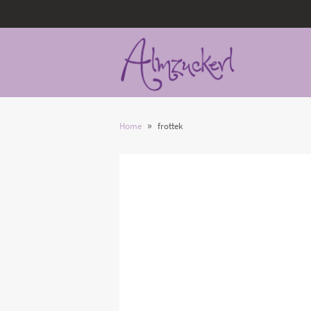
»
Home
frottek