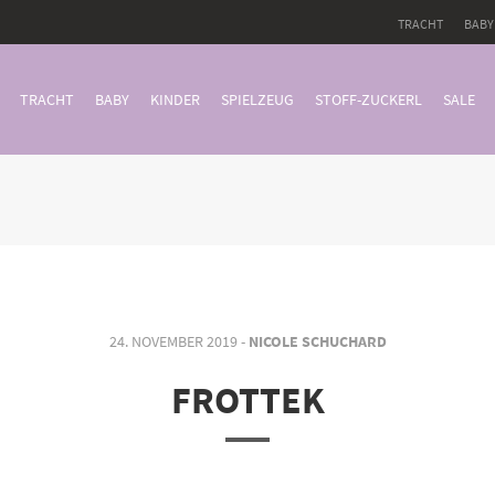
TRACHT
BABY
TRACHT
BABY
KINDER
SPIELZEUG
STOFF-ZUCKERL
SALE
24. NOVEMBER 2019 -
NICOLE SCHUCHARD
FROTTEK