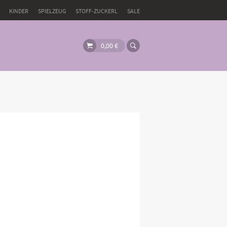
KINDER
SPIELZEUG
STOFF-ZUCKERL
SALE
0,00
€