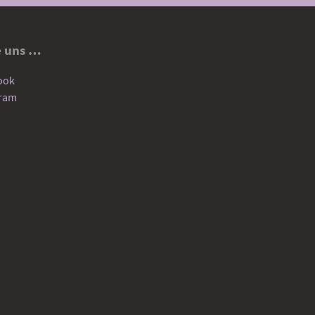
e uns …
ook
gram