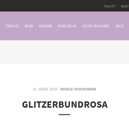
TRACHT
BABY
TRACHT
BABY
KINDER
SPIELZEUG
STOFF-ZUCKERL
SALE
31. MÄRZ 2020 -
NICOLE SCHUCHARD
GLITZERBUNDROSA