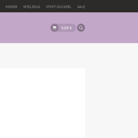
KINDER
SPIELZEUG
STOFF-ZUCKERL
SALE
0,00
€