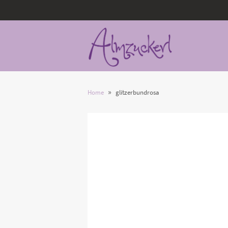
»
Home
glitzerbundrosa