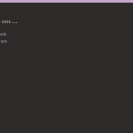
e uns …
ook
gram