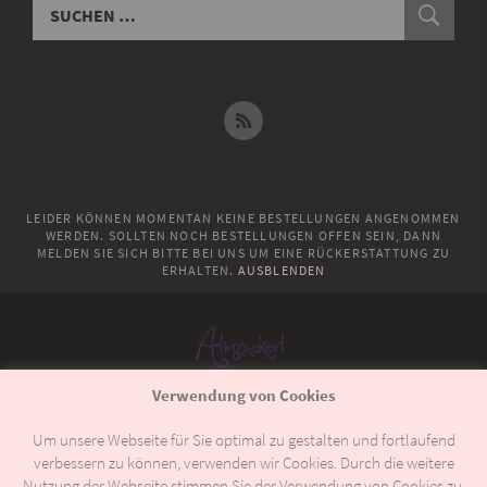
LEIDER KÖNNEN MOMENTAN KEINE BESTELLUNGEN ANGENOMMEN
WERDEN. SOLLTEN NOCH BESTELLUNGEN OFFEN SEIN, DANN
MELDEN SIE SICH BITTE BEI UNS UM EINE RÜCKERSTATTUNG ZU
ERHALTEN.
AUSBLENDEN
Verwendung von Cookies
© 2018
Almzuckerl
Um unsere Webseite für Sie optimal zu gestalten und fortlaufend
verbessern zu können, verwenden wir Cookies. Durch die weitere
Allgemeine Geschäftsbedingungen
Versand & Lieferung
Nutzung der Webseite stimmen Sie der Verwendung von Cookies zu.