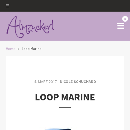
0
»
Home
Loop Marine
4. MÄRZ 2017 -
NICOLE SCHUCHARD
LOOP MARINE