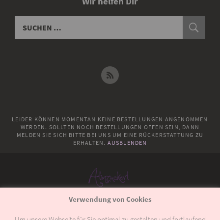
Wir helfen Dir
LEIDER KÖNNEN MOMENTAN KEINE BESTELLUNGEN ANGENOMMEN
WERDEN. SOLLTEN NOCH BESTELLUNGEN OFFEN SEIN, DANN
MELDEN SIE SICH BITTE BEI UNS UM EINE RÜCKERSTATTUNG ZU
ERHALTEN.
AUSBLENDEN
Verwendung von Cookies
© 2018
Almzuckerl
Um unsere Webseite für Sie optimal zu gestalten und fortlaufend