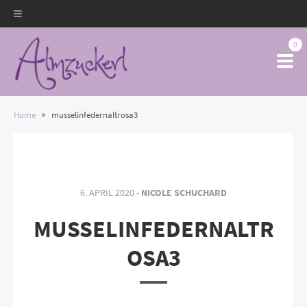
0
»
Home
musselinfedernaltrosa3
6. APRIL 2020 -
NICOLE SCHUCHARD
MUSSELINFEDERNALTR
OSA3