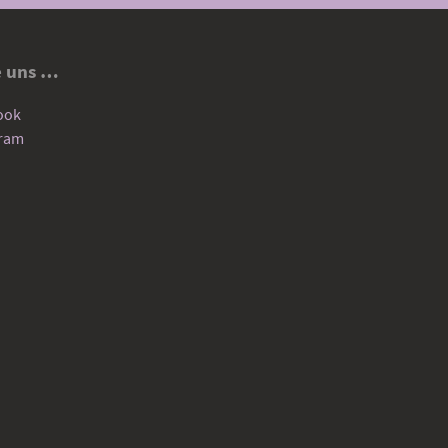
e uns …
ook
gram