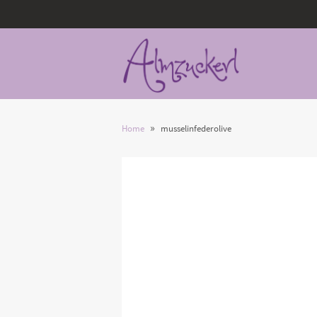
»
Home
musselinfederolive