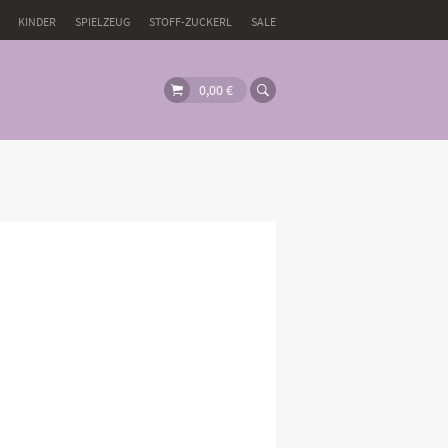
KINDER
SPIELZEUG
STOFF-ZUCKERL
SALE
0,00
€