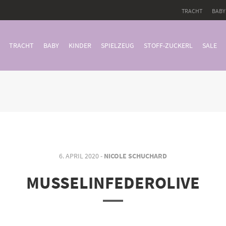
TRACHT
BABY
TRACHT
BABY
KINDER
SPIELZEUG
STOFF-ZUCKERL
SALE
6. APRIL 2020 -
NICOLE SCHUCHARD
MUSSELINFEDEROLIVE