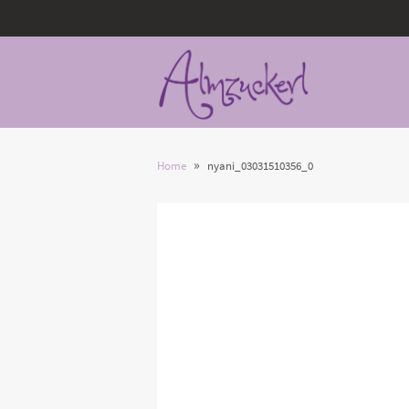
»
Home
nyani_03031510356_0