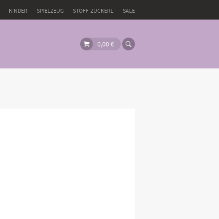
KINDER
SPIELZEUG
STOFF-ZUCKERL
SALE
0,00
€