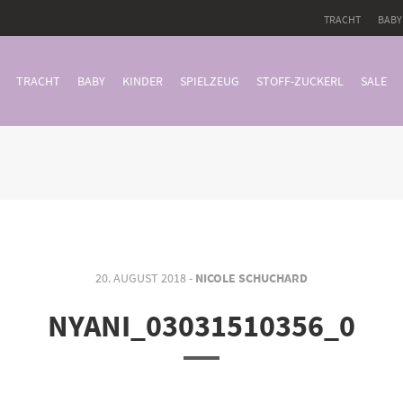
TRACHT
BABY
TRACHT
BABY
KINDER
SPIELZEUG
STOFF-ZUCKERL
SALE
20. AUGUST 2018 -
NICOLE SCHUCHARD
NYANI_03031510356_0