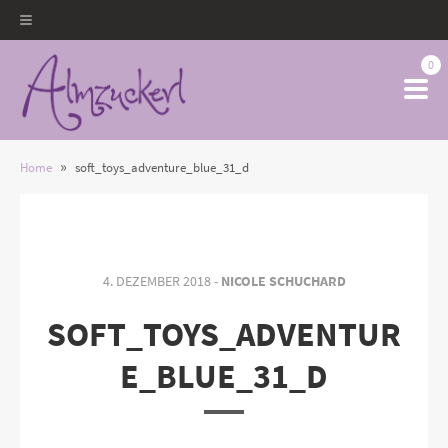
0
»
Home
soft_toys_adventure_blue_31_d
4. DEZEMBER 2018 -
NICOLE SCHUCHARD
SOFT_TOYS_ADVENTUR
E_BLUE_31_D