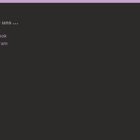
e uns …
ook
gram