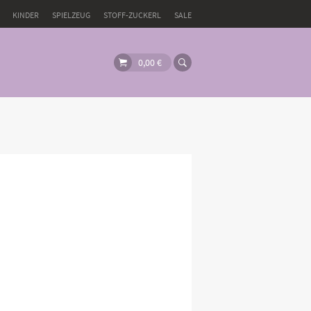
KINDER
SPIELZEUG
STOFF-ZUCKERL
SALE
0,00
€