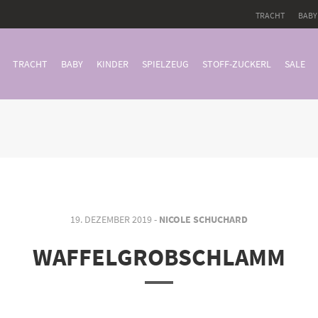
TRACHT
BABY
TRACHT
BABY
KINDER
SPIELZEUG
STOFF-ZUCKERL
SALE
19. DEZEMBER 2019 -
NICOLE SCHUCHARD
WAFFELGROBSCHLAMM