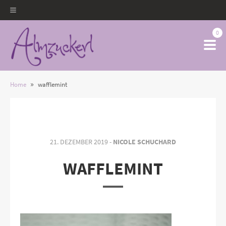
0
»
Home
wafflemint
21. DEZEMBER 2019 -
NICOLE SCHUCHARD
WAFFLEMINT