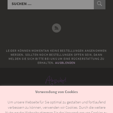
LEIDER KÖNNEN MOMENTAN KEINE BESTELLUNGEN ANGENOMMEN
WERDEN. SOLLTEN NOCH BESTELLUNGEN OFFEN SEIN, DANN
MELDEN SIE SICH BITTE BEI UNS UM EINE RÜCKERSTATTUNG ZU
ERHALTEN.
AUSBLENDEN
Verwendung von Cookies
© 2018
Almzuckerl
Um unsere Webseite für Sie optimal zu gestalten und fortlaufend
verbessern zu können, verwenden wir Cookies. Durch die weitere
Allgemeine Geschäftsbedingungen
Versand & Lieferung
Nutzung der Webseite stimmen Sie der Verwendung von Cookies zu.