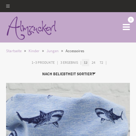
0
»
»
»
Startseite
Kinder
Jungen
Accessoires
1–3 PRODUKTE
3 ERGEBNIS
12
24
72
NACH BELIEBTHEIT SORTIERT